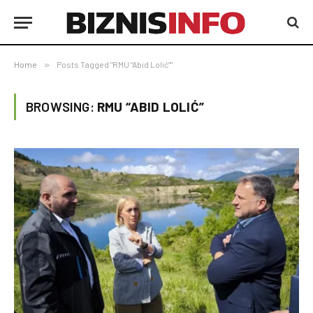
Home
»
Posts Tagged "RMU “Abid Lolić”"
BROWSING:
RMU “ABID LOLIĆ”