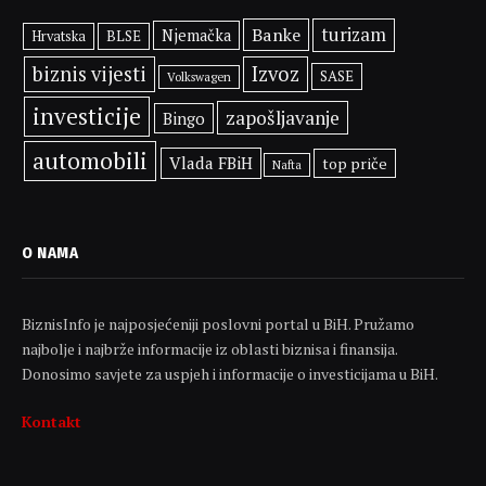
Banke
turizam
Njemačka
BLSE
Hrvatska
biznis vijesti
Izvoz
SASE
Volkswagen
investicije
zapošljavanje
Bingo
automobili
Vlada FBiH
top priče
Nafta
O NAMA
BiznisInfo je najposjećeniji poslovni portal u BiH. Pružamo
najbolje i najbrže informacije iz oblasti biznisa i finansija.
Donosimo savjete za uspjeh i informacije o investicijama u BiH.
Kontakt