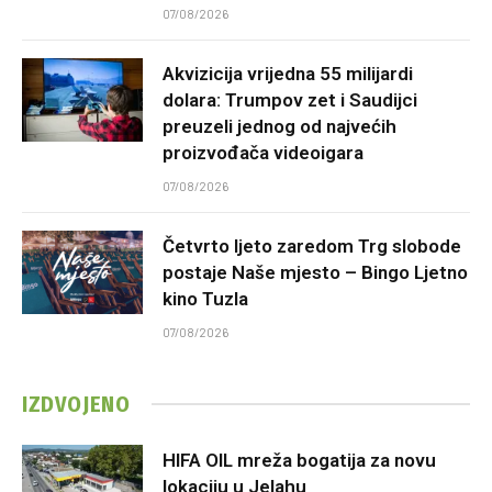
07/08/2026
Akvizicija vrijedna 55 milijardi
dolara: Trumpov zet i Saudijci
preuzeli jednog od najvećih
proizvođača videoigara
07/08/2026
Četvrto ljeto zaredom Trg slobode
postaje Naše mjesto – Bingo Ljetno
kino Tuzla
07/08/2026
IZDVOJENO
HIFA OIL mreža bogatija za novu
lokaciju u Jelahu