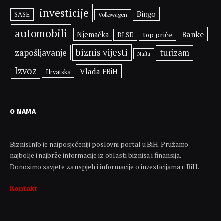
investicije
Bingo
SASE
Volkswagen
automobili
Banke
Njemačka
top priče
BLSE
biznis vijesti
zapošljavanje
turizam
Nafta
Izvoz
Vlada FBiH
Hrvatska
O NAMA
BiznisInfo je najposjećeniji poslovni portal u BiH. Pružamo
najbolje i najbrže informacije iz oblasti biznisa i finansija.
Donosimo savjete za uspjeh i informacije o investicijama u BiH.
Kontakt