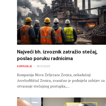
Najveći bh. izvoznik zatražio stečaj,
poslao poruku radnicima
KOMPANIJE
19/12/2025
Kompanija Nova Željezara Zenica, nekadašnji
ArcelorMittal Zenica, zvanično je podnijela zahtjev za
otvaranje stečajnog postupka,…