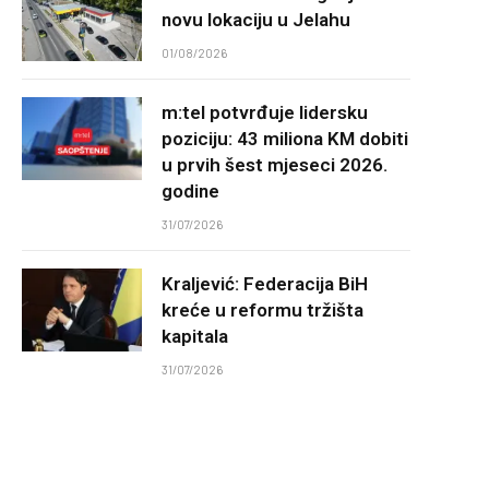
novu lokaciju u Jelahu
01/08/2026
m:tel potvrđuje lidersku
poziciju: 43 miliona KM dobiti
u prvih šest mjeseci 2026.
godine
31/07/2026
Kraljević: Federacija BiH
kreće u reformu tržišta
kapitala
31/07/2026