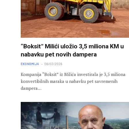
“Boksit” Milići uložio 3,5 miliona KM u
nabavku pet novih dampera
EKONOMIJA
06/02/2026
Kompanija “Boksit” iz Milića investirala je 3,5 miliona
konvertibilnih maraka u nabavku pet savremenih
dampera…