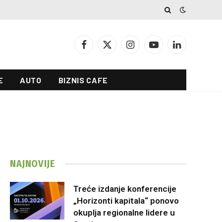
Facebook
X
Instagram
YouTube
LinkedIn
(Twitter)
E
AUTO
BIZNIS CAFE
NAJNOVIJE
Treće izdanje konferencije
„Horizonti kapitala“ ponovo
okuplja regionalne lidere u