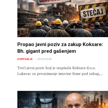
Propao javni poziv za zakup Koksare:
Bh. gigant pred gašenjem
KOMPANIJE
23/01/2026
Treći javni poziv koji je raspisala Koksara d.o.o.
Lukavac za preuzimanje imovine firme pod zakup,…