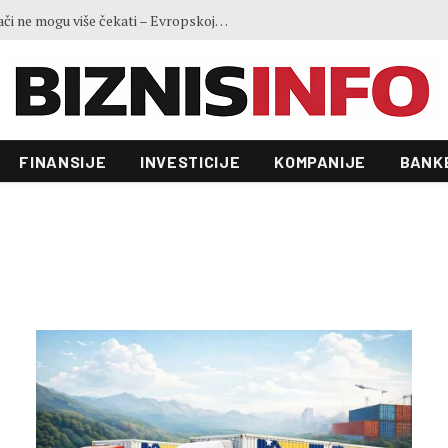
Ministar Forto: Profesionalni vozači ne mogu više čekati – Evropskoj komisiji ponudili smo provodivo rješenje
FINANSIJE
INVESTICIJE
KOMPANIJE
BANK