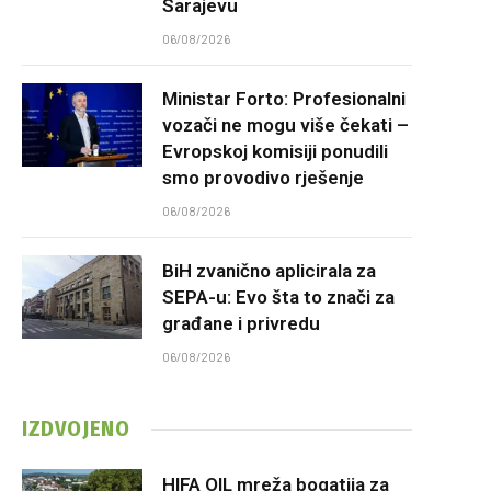
Sarajevu
06/08/2026
Ministar Forto: Profesionalni
vozači ne mogu više čekati –
Evropskoj komisiji ponudili
smo provodivo rješenje
06/08/2026
BiH zvanično aplicirala za
SEPA-u: Evo šta to znači za
građane i privredu
06/08/2026
IZDVOJENO
HIFA OIL mreža bogatija za