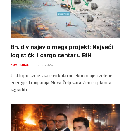
Bh. div najavio mega projekt: Najveći
logistički i cargo centar u BiH
KOMPANIJE
05/02/2026
U sklopu svoje vizije cirkularne ekonomije i zelene
energije, kompanija Nova Željezara Zenica planira
izgraditi…