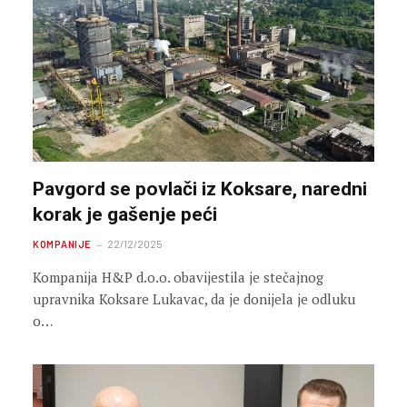
Pavgord se povlači iz Koksare, naredni
korak je gašenje peći
KOMPANIJE
22/12/2025
Kompanija H&P d.o.o. obavijestila je stečajnog
upravnika Koksare Lukavac, da je donijela je odluku
o…