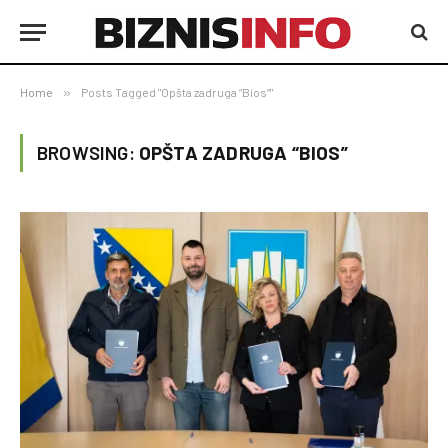
Home
»
Posts Tagged "Opšta zadruga “Bios”"
BROWSING:
OPŠTA ZADRUGA “BIOS”