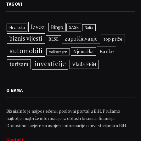
TAGOVI
Izvoz
Bingo
SASE
Hrvatska
Nafta
biznis vijesti
zapošljavanje
top priče
BLSE
automobili
Banke
Njemačka
Volkswagen
investicije
turizam
Vlada FBiH
O NAMA
BiznisInfo je najposjećeniji poslovni portal u BiH. Pružamo
najbolje i najbrže informacije iz oblasti biznisa i finansija.
Donosimo savjete za uspjeh i informacije o investicijama u BiH.
Kontakt