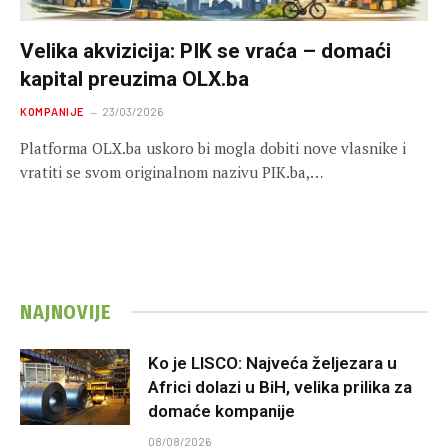
Velika akvizicija: PIK se vraća – domaći
kapital preuzima OLX.ba
KOMPANIJE
23/03/2026
Platforma OLX.ba uskoro bi mogla dobiti nove vlasnike i
vratiti se svom originalnom nazivu PIK.ba,…
NAJNOVIJE
Ko je LISCO: Najveća željezara u
Africi dolazi u BiH, velika prilika za
domaće kompanije
08/08/2026