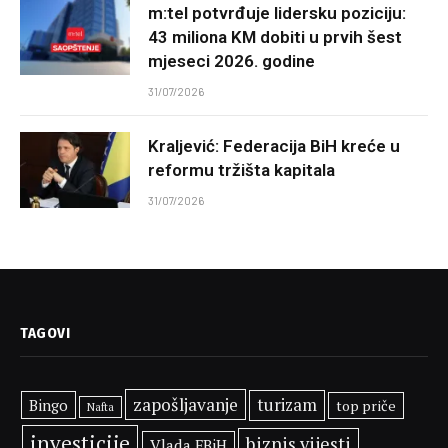
m:tel potvrđuje lidersku poziciju:
43 miliona KM dobiti u prvih šest
mjeseci 2026. godine
31/07/2026
Kraljević: Federacija BiH kreće u
reformu tržišta kapitala
31/07/2026
TAGOVI
zapošljavanje
turizam
Bingo
top priče
Nafta
investicije
biznis vijesti
Vlada FBiH