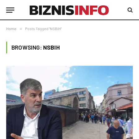
Home
»
Posts Tagged "NSBiH"
BROWSING:
NSBIH