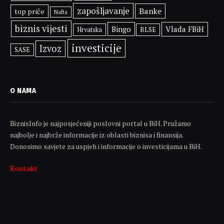
zapošljavanje
Banke
top priče
Nafta
biznis vijesti
Bingo
Vlada FBiH
BLSE
Hrvatska
investicije
Izvoz
SASE
O NAMA
BiznisInfo je najposjećeniji poslovni portal u BiH. Pružamo
najbolje i najbrže informacije iz oblasti biznisa i finansija.
Donosimo savjete za uspjeh i informacije o investicijama u BiH.
Kontakt