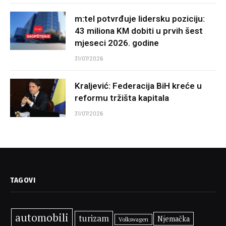
m:tel potvrđuje lidersku poziciju:
43 miliona KM dobiti u prvih šest
mjeseci 2026. godine
31/07/2026
Kraljević: Federacija BiH kreće u
reformu tržišta kapitala
31/07/2026
TAGOVI
automobili
turizam
Njemačka
Volkswagen