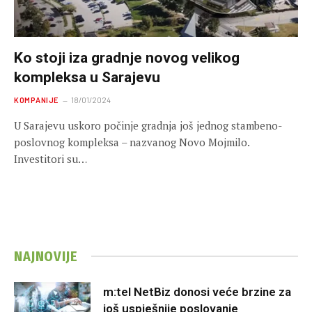
Ko stoji iza gradnje novog velikog
kompleksa u Sarajevu
KOMPANIJE
18/01/2024
U Sarajevu uskoro počinje gradnja još jednog stambeno-
poslovnog kompleksa – nazvanog Novo Mojmilo.
Investitori su…
NAJNOVIJE
m:tel NetBiz donosi veće brzine za
još uspješnije poslovanje