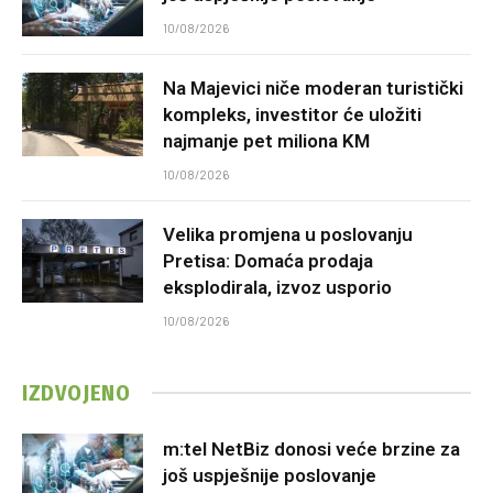
10/08/2026
Na Majevici niče moderan turistički
kompleks, investitor će uložiti
najmanje pet miliona KM
10/08/2026
Velika promjena u poslovanju
Pretisa: Domaća prodaja
eksplodirala, izvoz usporio
10/08/2026
IZDVOJENO
m:tel NetBiz donosi veće brzine za
još uspješnije poslovanje