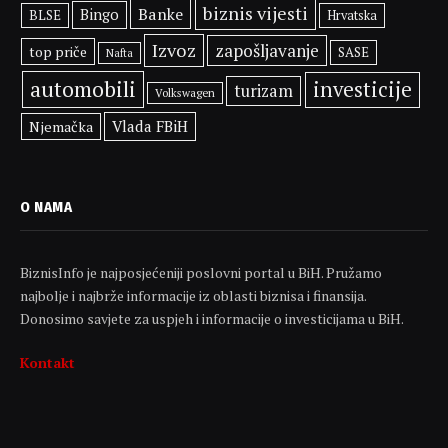
biznis vijesti
Banke
Bingo
BLSE
Hrvatska
Izvoz
zapošljavanje
top priče
SASE
Nafta
automobili
investicije
turizam
Volkswagen
Vlada FBiH
Njemačka
O NAMA
BiznisInfo je najposjećeniji poslovni portal u BiH. Pružamo
najbolje i najbrže informacije iz oblasti biznisa i finansija.
Donosimo savjete za uspjeh i informacije o investicijama u BiH.
Kontakt