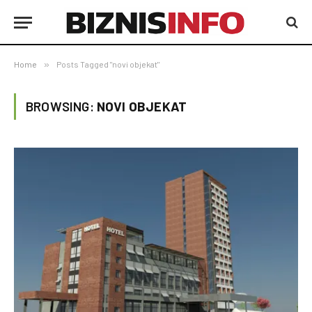
Home
»
Posts Tagged "novi objekat"
BROWSING:
NOVI OBJEKAT