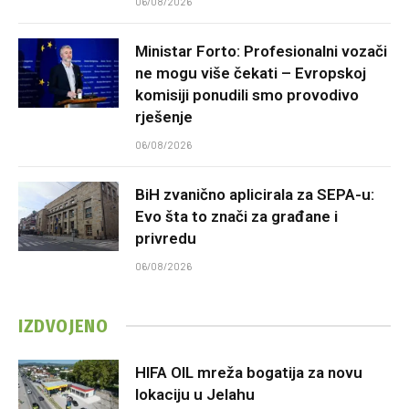
06/08/2026
Ministar Forto: Profesionalni vozači
ne mogu više čekati – Evropskoj
komisiji ponudili smo provodivo
rješenje
06/08/2026
BiH zvanično aplicirala za SEPA-u:
Evo šta to znači za građane i
privredu
06/08/2026
IZDVOJENO
HIFA OIL mreža bogatija za novu
lokaciju u Jelahu