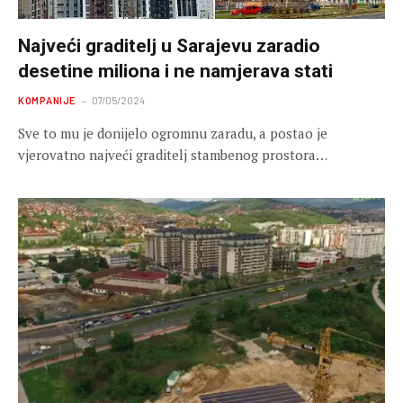
Najveći graditelj u Sarajevu zaradio
desetine miliona i ne namjerava stati
KOMPANIJE
07/05/2024
Sve to mu je donijelo ogromnu zaradu, a postao je
vjerovatno najveći graditelj stambenog prostora…