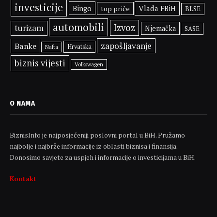
investicije
Bingo
Vlada FBiH
top priče
BLSE
automobili
Izvoz
turizam
Njemačka
SASE
zapošljavanje
Banke
Hrvatska
Nafta
biznis vijesti
Volkswagen
O NAMA
BiznisInfo je najposjećeniji poslovni portal u BiH. Pružamo
najbolje i najbrže informacije iz oblasti biznisa i finansija.
Donosimo savjete za uspjeh i informacije o investicijama u BiH.
Kontakt