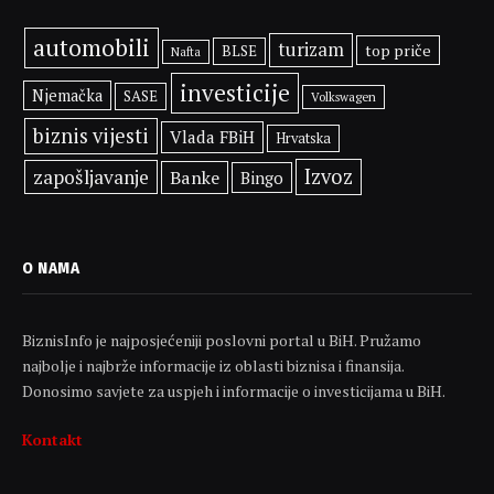
automobili
turizam
top priče
BLSE
Nafta
investicije
Njemačka
SASE
Volkswagen
biznis vijesti
Vlada FBiH
Hrvatska
Izvoz
zapošljavanje
Banke
Bingo
O NAMA
BiznisInfo je najposjećeniji poslovni portal u BiH. Pružamo
najbolje i najbrže informacije iz oblasti biznisa i finansija.
Donosimo savjete za uspjeh i informacije o investicijama u BiH.
Kontakt