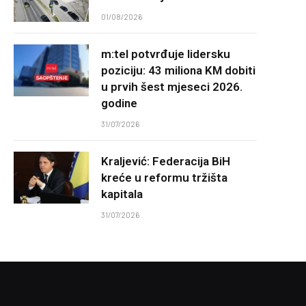
01/08/2026
m:tel potvrđuje lidersku
poziciju: 43 miliona KM dobiti
u prvih šest mjeseci 2026.
godine
31/07/2026
Kraljević: Federacija BiH
kreće u reformu tržišta
kapitala
31/07/2026