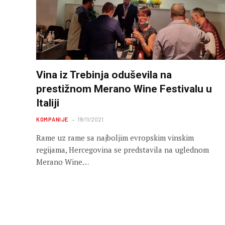
Vina iz Trebinja oduševila na
prestižnom Merano Wine Festivalu u
Italiji
KOMPANIJE
19/11/2021
Rame uz rame sa najboljim evropskim vinskim
regijama, Hercegovina se predstavila na uglednom
Merano Wine…