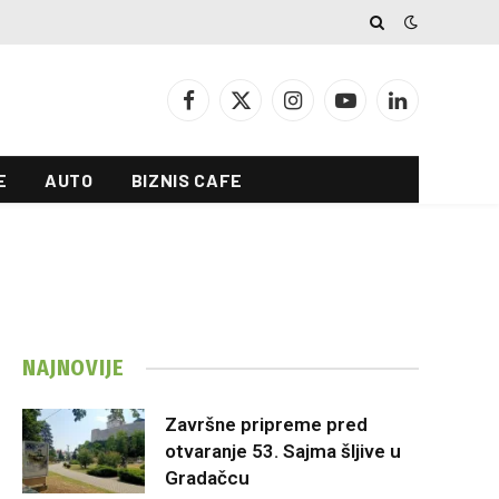
Facebook
X
Instagram
YouTube
LinkedIn
(Twitter)
E
AUTO
BIZNIS CAFE
NAJNOVIJE
Završne pripreme pred
otvaranje 53. Sajma šljive u
Gradačcu