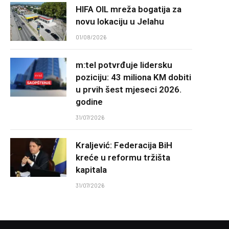
HIFA OIL mreža bogatija za
novu lokaciju u Jelahu
01/08/2026
m:tel potvrđuje lidersku
poziciju: 43 miliona KM dobiti
u prvih šest mjeseci 2026.
godine
31/07/2026
Kraljević: Federacija BiH
kreće u reformu tržišta
kapitala
31/07/2026