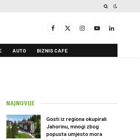
Facebook
X
Instagram
YouTube
LinkedIn
(Twitter)
E
AUTO
BIZNIS CAFE
NAJNOVIJE
Gosti iz regiona okupirali
Jahorinu, mnogi zbog
popusta umjesto mora