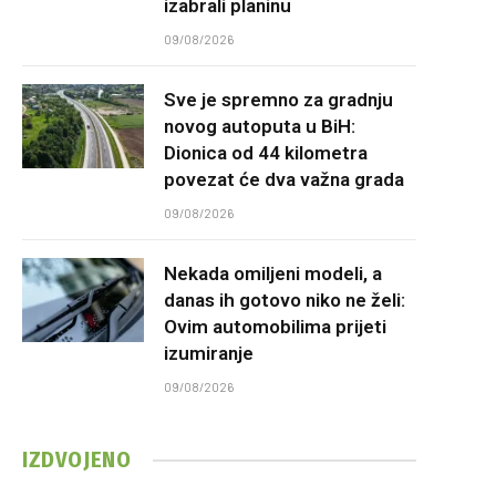
izabrali planinu
09/08/2026
Sve je spremno za gradnju
novog autoputa u BiH:
Dionica od 44 kilometra
povezat će dva važna grada
09/08/2026
Nekada omiljeni modeli, a
danas ih gotovo niko ne želi:
Ovim automobilima prijeti
izumiranje
09/08/2026
IZDVOJENO