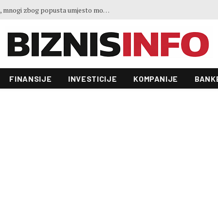
Gosti iz regiona okupirali Jahorinu, mnogi zbog popusta umjesto mora izabrali planinu
FINANSIJE
INVESTICIJE
KOMPANIJE
BANK