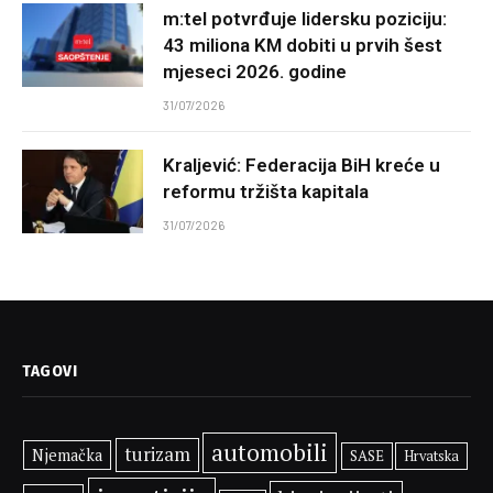
m:tel potvrđuje lidersku poziciju:
43 miliona KM dobiti u prvih šest
mjeseci 2026. godine
31/07/2026
Kraljević: Federacija BiH kreće u
reformu tržišta kapitala
31/07/2026
TAGOVI
automobili
turizam
Njemačka
SASE
Hrvatska