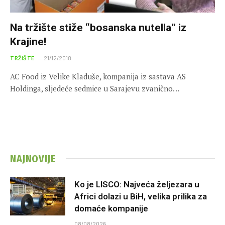
Na tržište stiže “bosanska nutella” iz
Krajine!
TRŽIŠTE
21/12/2018
AC Food iz Velike Kladuše, kompanija iz sastava AS
Holdinga, sljedeće sedmice u Sarajevu zvanično…
NAJNOVIJE
Ko je LISCO: Najveća željezara u
Africi dolazi u BiH, velika prilika za
domaće kompanije
08/08/2026