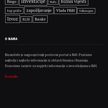
investicije
biznis vijesti
Bingo
Nafta
zapošljavanje
Vlada FBiH
top priče
Volkswagen
Izvoz
Banke
BLSE
O NAMA
BiznisInfo je najposjećeniji poslovni portal u BiH. Pružamo
najbolje i najbrže informacije iz oblasti biznisa i finansija.
Donosimo savjete za uspjeh i informacije o investicijama u BiH.
Kontakt