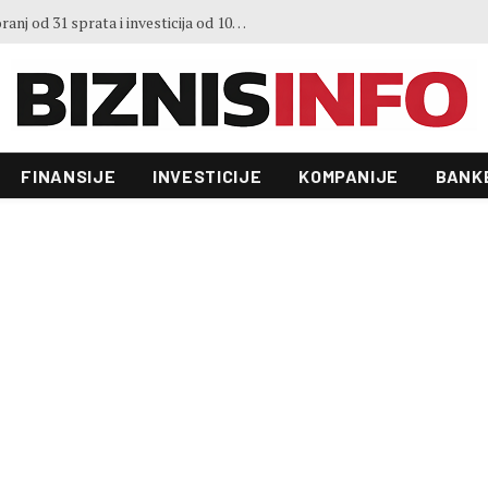
3. Sajma šljive u Gradačcu
FINANSIJE
INVESTICIJE
KOMPANIJE
BANK