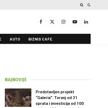
Facebook
X
Instagram
YouTube
LinkedIn
(Twitter)
E
AUTO
BIZNIS CAFE
NAJNOVIJE
Predstavljen projekt
“Galeria”: Toranj od 31
sprata i investicija od 100