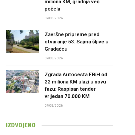
miliona KM, gradnja već
počela
07/08/2026
Završne pripreme pred
otvaranje 53. Sajma šljive u
Gradačcu
07/08/2026
Zgrada Autocesta FBiH od
22 miliona KM ulazi u novu
fazu: Raspisan tender
vrijedan 70.000 KM
07/08/2026
IZDVOJENO