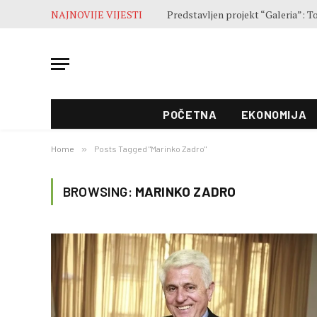
NAJNOVIJE VIJESTI
Završne pripreme pred otvaranje 5
POČETNA
EKONOMIJA
Home
»
Posts Tagged "Marinko Zadro"
BROWSING:
MARINKO ZADRO