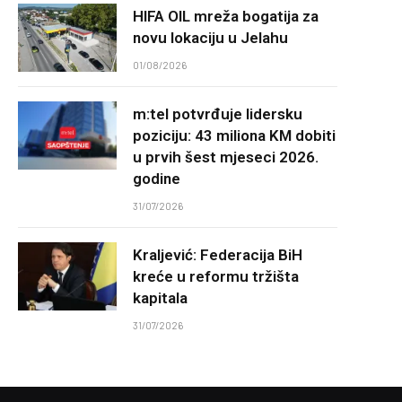
HIFA OIL mreža bogatija za
novu lokaciju u Jelahu
01/08/2026
m:tel potvrđuje lidersku
poziciju: 43 miliona KM dobiti
u prvih šest mjeseci 2026.
godine
31/07/2026
Kraljević: Federacija BiH
kreće u reformu tržišta
kapitala
31/07/2026