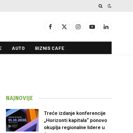
Facebook
X
Instagram
YouTube
LinkedIn
(Twitter)
E
AUTO
BIZNIS CAFE
NAJNOVIJE
Treće izdanje konferencije
„Horizonti kapitala“ ponovo
okuplja regionalne lidere u