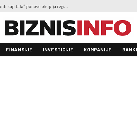
Treće izdanje konferencije „Horizonti kapitala“ ponovo okuplja regionalne lidere u Sarajevu
FINANSIJE
INVESTICIJE
KOMPANIJE
BANK