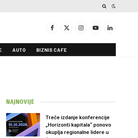
Facebook
X
Instagram
YouTube
LinkedIn
(Twitter)
E
AUTO
BIZNIS CAFE
NAJNOVIJE
Treće izdanje konferencije
„Horizonti kapitala“ ponovo
okuplja regionalne lidere u