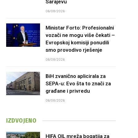
Sarajevu
06/08/2026
Ministar Forto: Profesionalni
vozači ne mogu više čekati –
Evropskoj komisiji ponudili
smo provodivo rješenje
06/08/2026
BiH zvanično aplicirala za
SEPA-u: Evo šta to znači za
građane i privredu
06/08/2026
IZDVOJENO
HIFA OIL mreža bogatija za