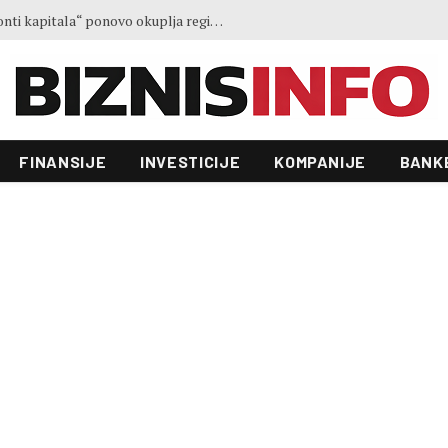
Treće izdanje konferencije „Horizonti kapitala“ ponovo okuplja regionalne lidere u Sarajevu
FINANSIJE
INVESTICIJE
KOMPANIJE
BANK