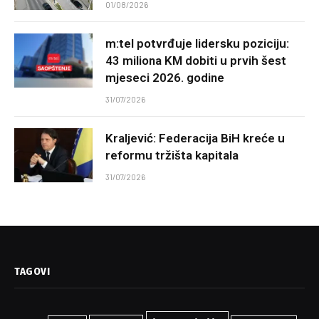
01/08/2026
m:tel potvrđuje lidersku poziciju:
43 miliona KM dobiti u prvih šest
mjeseci 2026. godine
31/07/2026
Kraljević: Federacija BiH kreće u
reformu tržišta kapitala
31/07/2026
TAGOVI