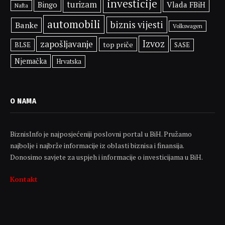
investicije
turizam
Bingo
Vlada FBiH
Nafta
automobili
biznis vijesti
Banke
Volkswagen
Izvoz
zapošljavanje
top priče
BLSE
SASE
Njemačka
Hrvatska
O NAMA
BiznisInfo je najposjećeniji poslovni portal u BiH. Pružamo
najbolje i najbrže informacije iz oblasti biznisa i finansija.
Donosimo savjete za uspjeh i informacije o investicijama u BiH.
Kontakt