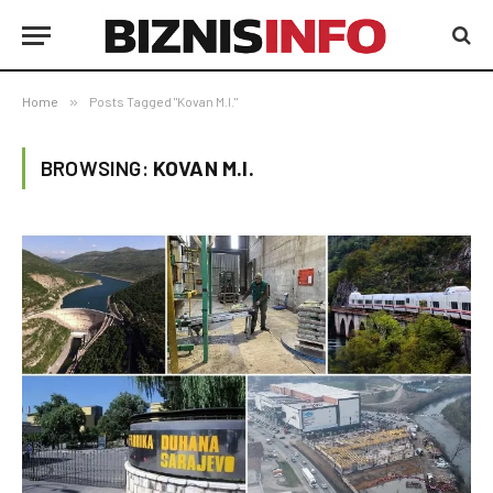
Home
»
Posts Tagged "Kovan M.I."
BROWSING:
KOVAN M.I.