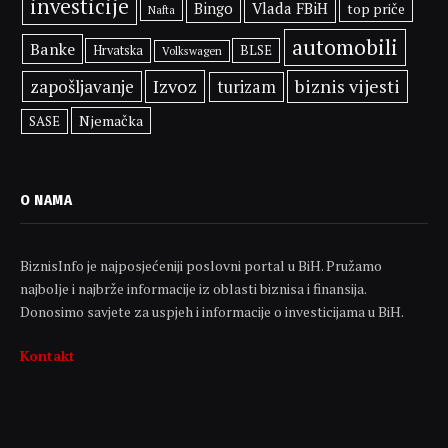
investicije
Vlada FBiH
Bingo
top priče
Nafta
automobili
Banke
BLSE
Hrvatska
Volkswagen
Izvoz
biznis vijesti
zapošljavanje
turizam
Njemačka
SASE
O NAMA
BiznisInfo je najposjećeniji poslovni portal u BiH. Pružamo
najbolje i najbrže informacije iz oblasti biznisa i finansija.
Donosimo savjete za uspjeh i informacije o investicijama u BiH.
Kontakt