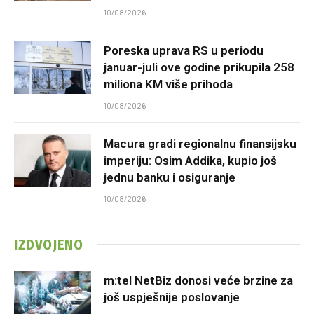
10/08/2026
Poreska uprava RS u periodu
januar-juli ove godine prikupila 258
miliona KM više prihoda
10/08/2026
Macura gradi regionalnu finansijsku
imperiju: Osim Addika, kupio još
jednu banku i osiguranje
10/08/2026
IZDVOJENO
m:tel NetBiz donosi veće brzine za
još uspješnije poslovanje