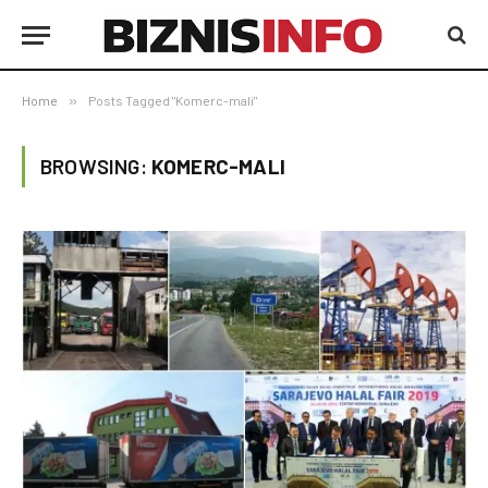
Home
»
Posts Tagged "Komerc-mali"
BROWSING:
KOMERC-MALI