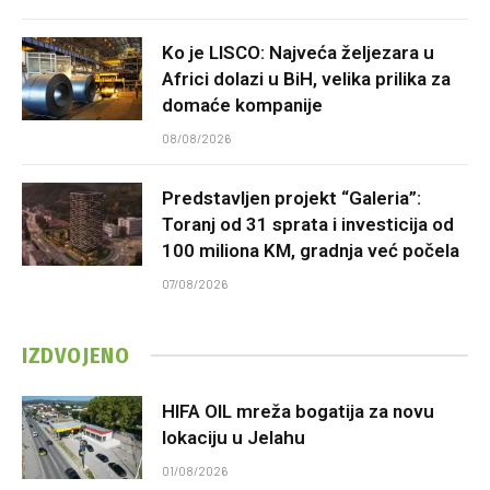
Ko je LISCO: Najveća željezara u
Africi dolazi u BiH, velika prilika za
domaće kompanije
08/08/2026
Predstavljen projekt “Galeria”:
Toranj od 31 sprata i investicija od
100 miliona KM, gradnja već počela
07/08/2026
IZDVOJENO
HIFA OIL mreža bogatija za novu
lokaciju u Jelahu
01/08/2026