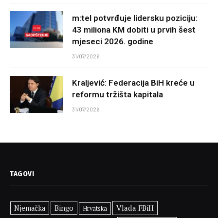
m:tel potvrđuje lidersku poziciju:
43 miliona KM dobiti u prvih šest
mjeseci 2026. godine
31/07/2026
Kraljević: Federacija BiH kreće u
reformu tržišta kapitala
31/07/2026
TAGOVI
Bingo
Vlada FBiH
Njemačka
Hrvatska