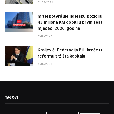
01/08/2026
m:tel potvrđuje lidersku poziciju:
43 miliona KM dobiti u prvih šest
mjeseci 2026. godine
31/07/2026
Kraljević: Federacija BiH kreće u
reformu tržišta kapitala
31/07/2026
TAGOVI