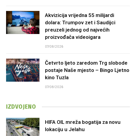
Akvizicija vrijedna 55 milijardi
dolara: Trumpov zet i Saudijci
preuzeli jednog od najvećih
proizvođača videoigara
07/08/2026
Četvrto ljeto zaredom Trg slobode
postaje Naše mjesto – Bingo Ljetno
kino Tuzla
07/08/2026
IZDVOJENO
HIFA OIL mreža bogatija za novu
lokaciju u Jelahu