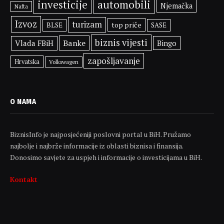
investicije
automobili
Njemačka
Nafta
Izvoz
turizam
top priče
BLSE
SASE
biznis vijesti
Banke
Vlada FBiH
Bingo
zapošljavanje
Hrvatska
Volkswagen
O NAMA
BiznisInfo je najposjećeniji poslovni portal u BiH. Pružamo
najbolje i najbrže informacije iz oblasti biznisa i finansija.
Donosimo savjete za uspjeh i informacije o investicijama u BiH.
Kontakt