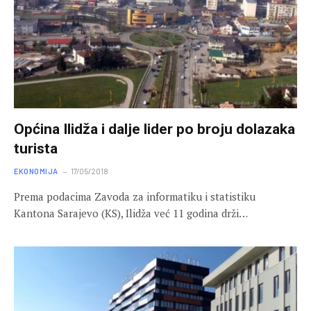
Općina Ilidža i dalje lider po broju dolazaka
turista
EKONOMIJA
17/05/2018
Prema podacima Zavoda za informatiku i statistiku
Kantona Sarajevo (KS), Ilidža već 11 godina drži…