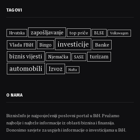
TAGOVI
zapošljavanje
top priče
BLSE
Hrvatska
Volkswagen
investicije
Banke
Vlada FBiH
Bingo
biznis vijesti
turizam
Njemačka
SASE
automobili
Izvoz
Nafta
O NAMA
BiznisInfo je najposjećeniji poslovni portal u BiH. Pružamo
najbolje i najbrže informacije iz oblasti biznisa i finansija.
Donosimo savjete za uspjeh i informacije o investicijama u BiH.