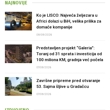
NAJNOVIJE
Ko je LISCO: Najveća željezara u
Africi dolazi u BiH, velika prilika za
domaće kompanije
08/08/2026
Predstavljen projekt “Galeria”:
Toranj od 31 sprata i investicija od
100 miliona KM, gradnja već počela
07/08/2026
Završne pripreme pred otvaranje
53. Sajma šljive u Gradačcu
07/08/2026
IZDVOJENO