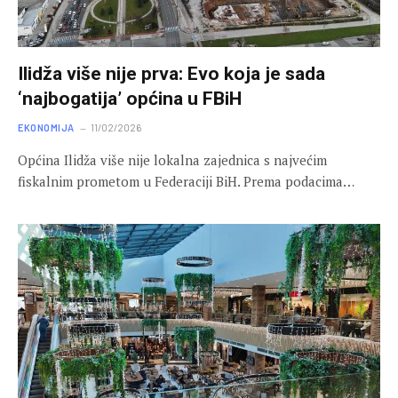
Ilidža više nije prva: Evo koja je sada
‘najbogatija’ općina u FBiH
EKONOMIJA
11/02/2026
Općina Ilidža više nije lokalna zajednica s najvećim
fiskalnim prometom u Federaciji BiH. Prema podacima…