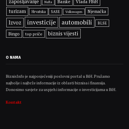
zapošljavanje
Banke
Vlada FBiH
Nafta
turizam
Njemačka
SASE
Hrvatska
Volkswagen
investicije
automobili
Izvoz
BLSE
biznis vijesti
Bingo
top priče
O NAMA
BiznisInfo je najposjećeniji poslovni portal u BiH. Pružamo
najbolje i najbrže informacije iz oblasti biznisa i finansija.
Donosimo savjete za uspjeh i informacije o investicijama u BiH.
Kontakt