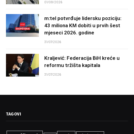
01/08/2026
m:tel potvrđuje lidersku poziciju:
43 miliona KM dobiti u prvih šest
mjeseci 2026. godine
31/07/2026
Kraljević: Federacija BiH kreće u
reformu tržišta kapitala
31/07/2026
TAGOVI