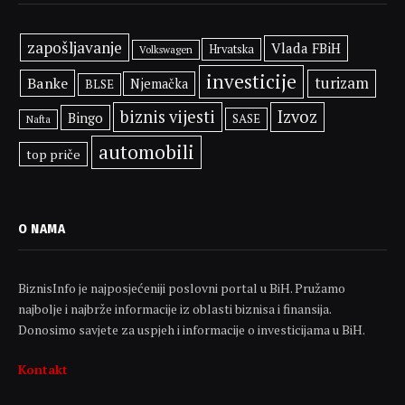
zapošljavanje
Vlada FBiH
Hrvatska
Volkswagen
investicije
Banke
turizam
Njemačka
BLSE
biznis vijesti
Izvoz
Bingo
SASE
Nafta
automobili
top priče
O NAMA
BiznisInfo je najposjećeniji poslovni portal u BiH. Pružamo
najbolje i najbrže informacije iz oblasti biznisa i finansija.
Donosimo savjete za uspjeh i informacije o investicijama u BiH.
Kontakt