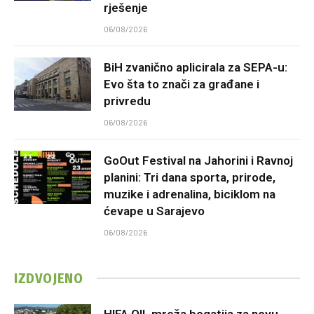
rješenje
06/08/2026
BiH zvanično aplicirala za SEPA-u:
Evo šta to znači za građane i
privredu
06/08/2026
GoOut Festival na Jahorini i Ravnoj
planini: Tri dana sporta, prirode,
muzike i adrenalina, biciklom na
ćevape u Sarajevo
06/08/2026
IZDVOJENO
HIFA OIL mreža bogatija za novu