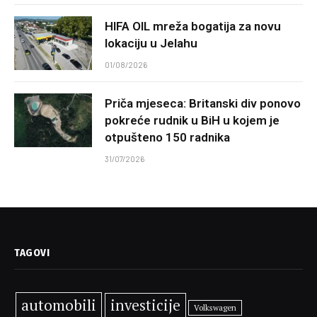
HIFA OIL mreža bogatija za novu
lokaciju u Jelahu
01/08/2026
Priča mjeseca: Britanski div ponovo
pokreće rudnik u BiH u kojem je
otpušteno 150 radnika
31/07/2026
TAGOVI
automobili
investicije
Volkswagen