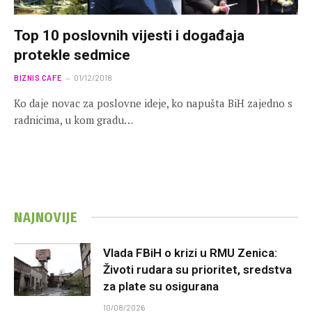
Top 10 poslovnih vijesti i događaja
protekle sedmice
BIZNIS CAFE
01/12/2018
Ko daje novac za poslovne ideje, ko napušta BiH zajedno s
radnicima, u kom gradu…
NAJNOVIJE
Vlada FBiH o krizi u RMU Zenica:
Životi rudara su prioritet, sredstva
za plate su osigurana
10/08/2026