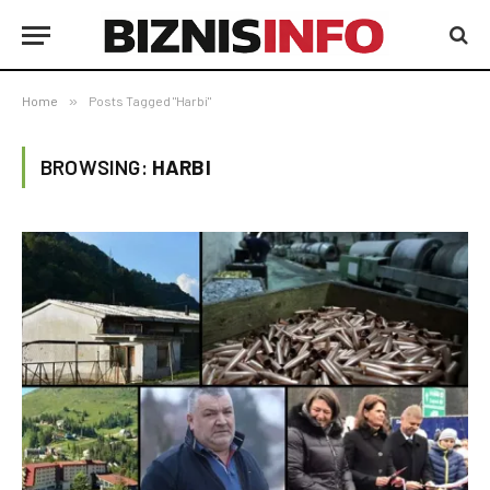
Home
»
Posts Tagged "Harbi"
BROWSING:
HARBI