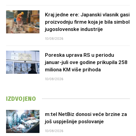
Kraj jedne ere: Japanski vlasnik gasi
proizvodnju firme koja je bila simbol
jugoslovenske industrije
10/08/2026
Poreska uprava RS u periodu
januar-juli ove godine prikupila 258
miliona KM više prihoda
10/08/2026
IZDVOJENO
m:tel NetBiz donosi veće brzine za
još uspješnije poslovanje
10/08/2026