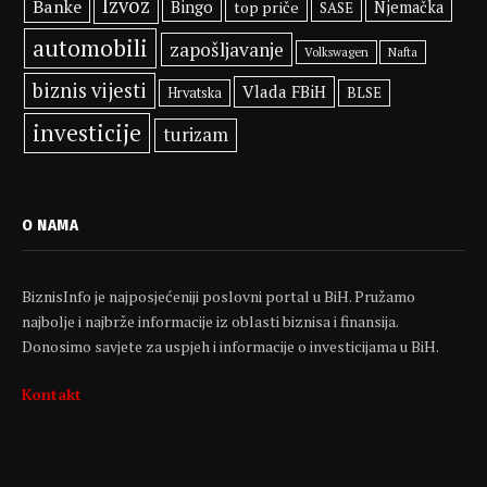
Izvoz
Banke
Bingo
top priče
Njemačka
SASE
automobili
zapošljavanje
Volkswagen
Nafta
biznis vijesti
Vlada FBiH
BLSE
Hrvatska
investicije
turizam
O NAMA
BiznisInfo je najposjećeniji poslovni portal u BiH. Pružamo
najbolje i najbrže informacije iz oblasti biznisa i finansija.
Donosimo savjete za uspjeh i informacije o investicijama u BiH.
Kontakt