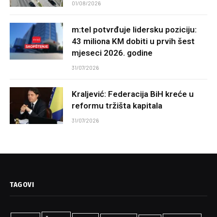
01/08/2026
m:tel potvrđuje lidersku poziciju:
43 miliona KM dobiti u prvih šest
mjeseci 2026. godine
31/07/2026
Kraljević: Federacija BiH kreće u
reformu tržišta kapitala
31/07/2026
TAGOVI