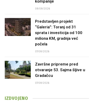
kompanije
08/08/2026
Predstavljen projekt
“Galeria”: Toranj od 31
sprata i investicija od 100
miliona KM, gradnja već
počela
07/08/2026
Završne pripreme pred
otvaranje 53. Sajma šljive u
Gradačcu
07/08/2026
IZDVOJENO