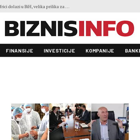
Predstavljen projekt “Galeria”: Toranj od 31 sprata i investicija od 100 miliona KM, gradnja već počela
FINANSIJE
INVESTICIJE
KOMPANIJE
BANK