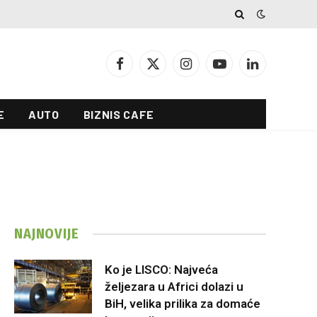
Facebook
X
Instagram
YouTube
LinkedIn
(Twitter)
E
AUTO
BIZNIS CAFE
NAJNOVIJE
Ko je LISCO: Najveća
željezara u Africi dolazi u
BiH, velika prilika za domaće