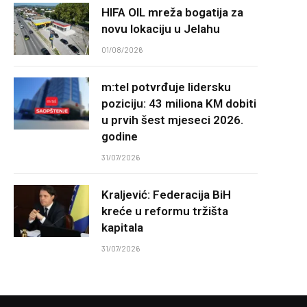
HIFA OIL mreža bogatija za
novu lokaciju u Jelahu
01/08/2026
m:tel potvrđuje lidersku
poziciju: 43 miliona KM dobiti
u prvih šest mjeseci 2026.
godine
31/07/2026
Kraljević: Federacija BiH
kreće u reformu tržišta
kapitala
31/07/2026