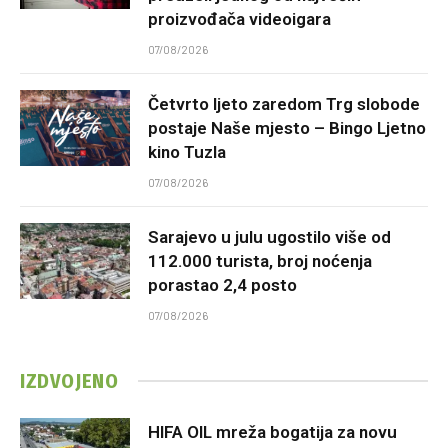
proizvođača videoigara
07/08/2026
Četvrto ljeto zaredom Trg slobode
postaje Naše mjesto – Bingo Ljetno
kino Tuzla
07/08/2026
Sarajevo u julu ugostilo više od
112.000 turista, broj noćenja
porastao 2,4 posto
07/08/2026
IZDVOJENO
HIFA OIL mreža bogatija za novu