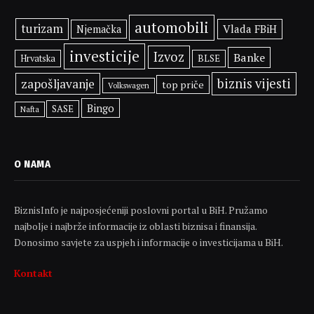
automobili
turizam
Vlada FBiH
Njemačka
investicije
Izvoz
Banke
BLSE
Hrvatska
biznis vijesti
zapošljavanje
top priče
Volkswagen
Bingo
SASE
Nafta
O NAMA
BiznisInfo je najposjećeniji poslovni portal u BiH. Pružamo
najbolje i najbrže informacije iz oblasti biznisa i finansija.
Donosimo savjete za uspjeh i informacije o investicijama u BiH.
Kontakt