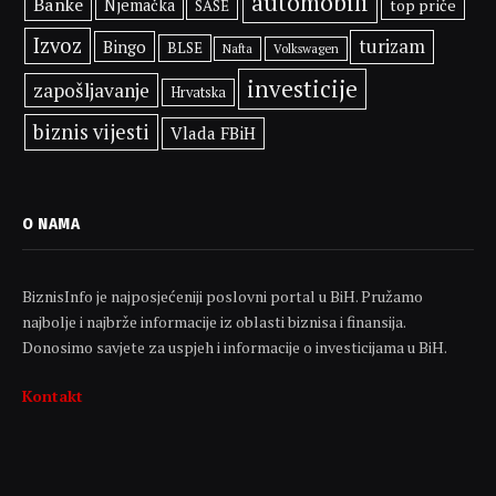
automobili
Banke
Njemačka
top priče
SASE
Izvoz
turizam
Bingo
BLSE
Volkswagen
Nafta
investicije
zapošljavanje
Hrvatska
biznis vijesti
Vlada FBiH
O NAMA
BiznisInfo je najposjećeniji poslovni portal u BiH. Pružamo
najbolje i najbrže informacije iz oblasti biznisa i finansija.
Donosimo savjete za uspjeh i informacije o investicijama u BiH.
Kontakt