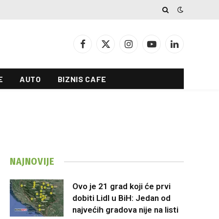
Facebook
X
Instagram
YouTube
LinkedIn
(Twitter)
E
AUTO
BIZNIS CAFE
NAJNOVIJE
Ovo je 21 grad koji će prvi
dobiti Lidl u BiH: Jedan od
najvećih gradova nije na listi