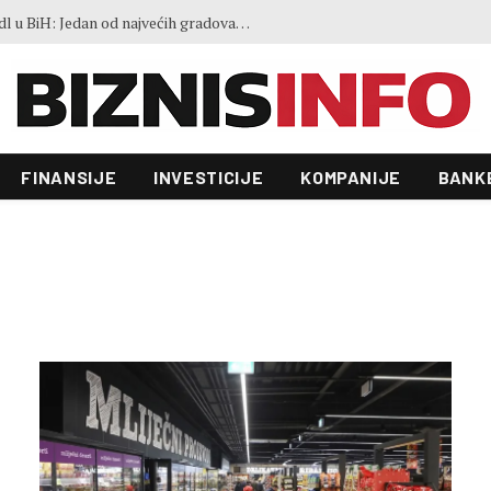
FAO indeks cijena hrane blago porastao u julu: Vremenski ekstremi, energija i geopolitika utiču na kretanja na tržištima
FINANSIJE
INVESTICIJE
KOMPANIJE
BANK