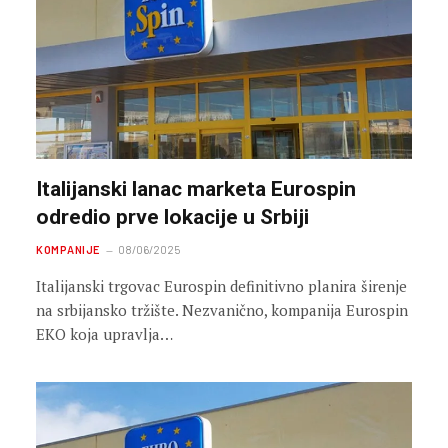
Italijanski lanac marketa Eurospin
odredio prve lokacije u Srbiji
KOMPANIJE
08/06/2025
Italijanski trgovac Eurospin definitivno planira širenje
na srbijansko tržište. Nezvanično, kompanija Eurospin
EKO koja upravlja…