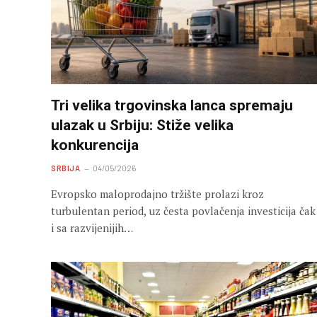
Tri velika trgovinska lanca spremaju
ulazak u Srbiju: Stiže velika
konkurencija
SRBIJA
04/05/2026
Evropsko maloprodajno tržište prolazi kroz
turbulentan period, uz česta povlačenja investicija čak
i sa razvijenijih…