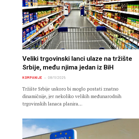
Veliki trgovinski lanci ulaze na tržište
Srbije, među njima jedan iz BiH
KOMPANIJE
08/11/2025
Tržište Srbije uskoro bi moglo postati znatno
dinamičnije, jer nekoliko velikih međunarodnih
trgovinskih lanaca planira…