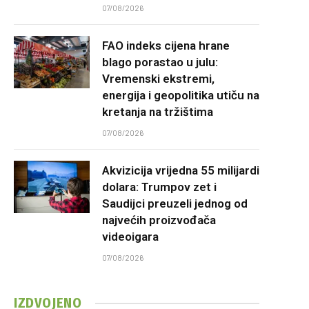
07/08/2026
FAO indeks cijena hrane
blago porastao u julu:
Vremenski ekstremi,
energija i geopolitika utiču na
kretanja na tržištima
07/08/2026
Akvizicija vrijedna 55 milijardi
dolara: Trumpov zet i
Saudijci preuzeli jednog od
najvećih proizvođača
videoigara
07/08/2026
IZDVOJENO