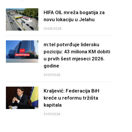
HIFA OIL mreža bogatija za
novu lokaciju u Jelahu
01/08/2026
m:tel potvrđuje lidersku
poziciju: 43 miliona KM dobiti
u prvih šest mjeseci 2026.
godine
31/07/2026
Kraljević: Federacija BiH
kreće u reformu tržišta
kapitala
31/07/2026