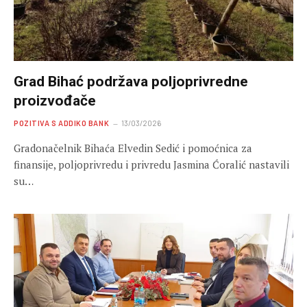
Grad Bihać podržava poljoprivredne
proizvođače
POZITIVA S ADDIKO BANK
13/03/2026
Gradonačelnik Bihaća Elvedin Sedić i pomoćnica za
finansije, poljoprivredu i privredu Jasmina Ćoralić nastavili
su…