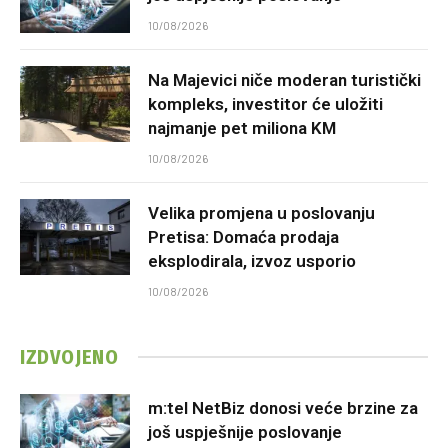
10/08/2026
Na Majevici niče moderan turistički
kompleks, investitor će uložiti
najmanje pet miliona KM
10/08/2026
Velika promjena u poslovanju
Pretisa: Domaća prodaja
eksplodirala, izvoz usporio
10/08/2026
IZDVOJENO
m:tel NetBiz donosi veće brzine za
još uspješnije poslovanje