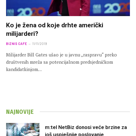
Ko je žena od koje drhte američki
milijarderi?
BIZNIS CAFE
11/11/2019
Milijarder Bill Gates ušao je u javnu „raspravu“ preko
društvenih mreža sa potencijalnom predsjedničkom
kandidatkinjom…
NAJNOVIJE
m:tel NetBiz donosi veće brzine za
još uspješnije poslovanje