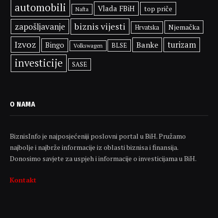
automobili
Vlada FBiH
top priče
Nafta
biznis vijesti
zapošljavanje
Njemačka
Hrvatska
Izvoz
Banke
turizam
Bingo
BLSE
Volkswagen
investicije
SASE
O NAMA
BiznisInfo je najposjećeniji poslovni portal u BiH. Pružamo
najbolje i najbrže informacije iz oblasti biznisa i finansija.
Donosimo savjete za uspjeh i informacije o investicijama u BiH.
Kontakt