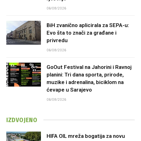
06/08/2026
BiH zvanično aplicirala za SEPA-u:
Evo šta to znači za građane i
privredu
06/08/2026
GoOut Festival na Jahorini i Ravnoj
planini: Tri dana sporta, prirode,
muzike i adrenalina, biciklom na
ćevape u Sarajevo
06/08/2026
IZDVOJENO
HIFA OIL mreža bogatija za novu