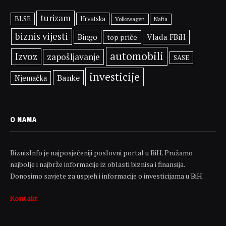
turizam
BLSE
Hrvatska
Volkswagen
Nafta
biznis vijesti
Bingo
Vlada FBiH
top priče
automobili
Izvoz
zapošljavanje
SASE
investicije
Banke
Njemačka
O NAMA
BiznisInfo je najposjećeniji poslovni portal u BiH. Pružamo
najbolje i najbrže informacije iz oblasti biznisa i finansija.
Donosimo savjete za uspjeh i informacije o investicijama u BiH.
Kontakt