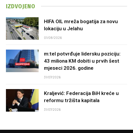
IZDVOJENO
HIFA OIL mreža bogatija za novu
lokaciju u Jelahu
01/08/2026
m:tel potvrđuje lidersku poziciju:
43 miliona KM dobiti u prvih šest
mjeseci 2026. godine
31/07/2026
Kraljević: Federacija BiH kreće u
reformu tržišta kapitala
31/07/2026