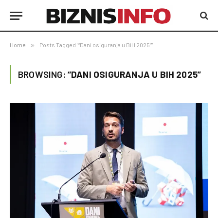
Home
»
Posts Tagged "“Dani osiguranja u BiH 2025”"
BROWSING:
“DANI OSIGURANJA U BIH 2025”