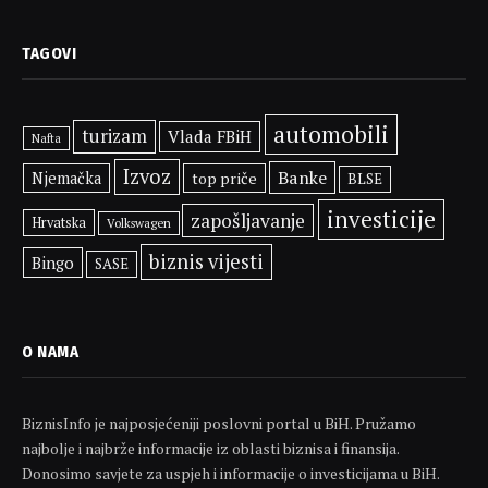
TAGOVI
automobili
turizam
Vlada FBiH
Nafta
Izvoz
Banke
Njemačka
top priče
BLSE
investicije
zapošljavanje
Hrvatska
Volkswagen
biznis vijesti
Bingo
SASE
O NAMA
BiznisInfo je najposjećeniji poslovni portal u BiH. Pružamo
najbolje i najbrže informacije iz oblasti biznisa i finansija.
Donosimo savjete za uspjeh i informacije o investicijama u BiH.