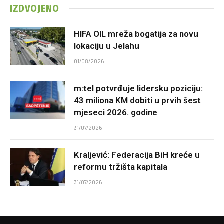
IZDVOJENO
HIFA OIL mreža bogatija za novu
lokaciju u Jelahu
01/08/2026
m:tel potvrđuje lidersku poziciju:
43 miliona KM dobiti u prvih šest
mjeseci 2026. godine
31/07/2026
Kraljević: Federacija BiH kreće u
reformu tržišta kapitala
31/07/2026