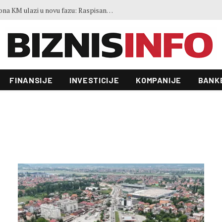
Zgrada Autocesta FBiH od 22 miliona KM ulazi u novu fazu: Raspisan tender vrijedan 70.000 KM
FINANSIJE
INVESTICIJE
KOMPANIJE
BANK