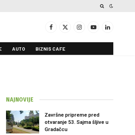
Facebook
X
Instagram
YouTube
LinkedIn
(Twitter)
E
AUTO
BIZNIS CAFE
NAJNOVIJE
Završne pripreme pred
otvaranje 53. Sajma šljive u
Gradačcu