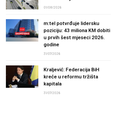
01/08/2026
m:tel potvrđuje lidersku
poziciju: 43 miliona KM dobiti
u prvih šest mjeseci 2026.
godine
31/07/2026
Kraljević: Federacija BiH
kreće u reformu tržišta
kapitala
31/07/2026