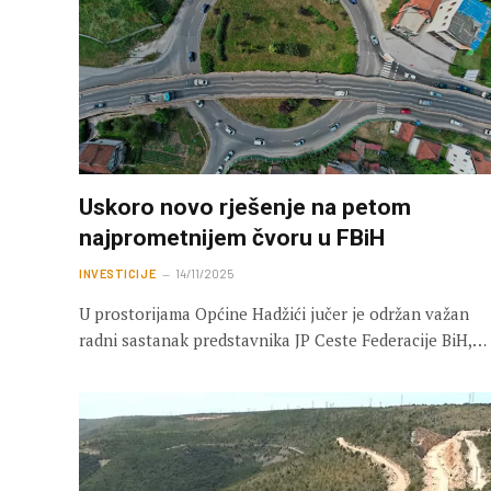
Uskoro novo rješenje na petom
najprometnijem čvoru u FBiH
INVESTICIJE
14/11/2025
U prostorijama Općine Hadžići jučer je održan važan
radni sastanak predstavnika JP Ceste Federacije BiH,…