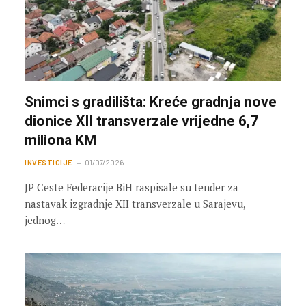
Snimci s gradilišta: Kreće gradnja nove
dionice XII transverzale vrijedne 6,7
miliona KM
INVESTICIJE
01/07/2026
JP Ceste Federacije BiH raspisale su tender za
nastavak izgradnje XII transverzale u Sarajevu,
jednog…