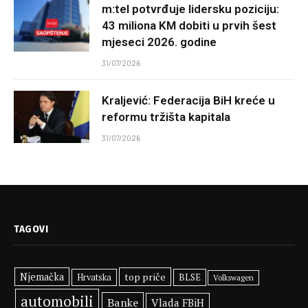
m:tel potvrđuje lidersku poziciju:
43 miliona KM dobiti u prvih šest
mjeseci 2026. godine
31/07/2026
Kraljević: Federacija BiH kreće u
reformu tržišta kapitala
31/07/2026
TAGOVI
Njemačka
top priče
BLSE
Hrvatska
Volkswagen
automobili
Banke
Vlada FBiH