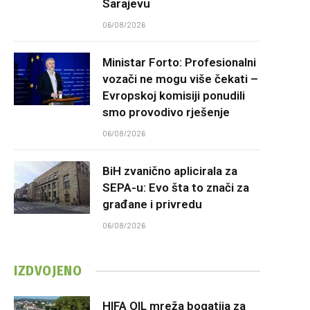
Sarajevu
06/08/2026
Ministar Forto: Profesionalni
vozači ne mogu više čekati –
Evropskoj komisiji ponudili
smo provodivo rješenje
06/08/2026
BiH zvanično aplicirala za
SEPA-u: Evo šta to znači za
građane i privredu
06/08/2026
IZDVOJENO
HIFA OIL mreža bogatija za