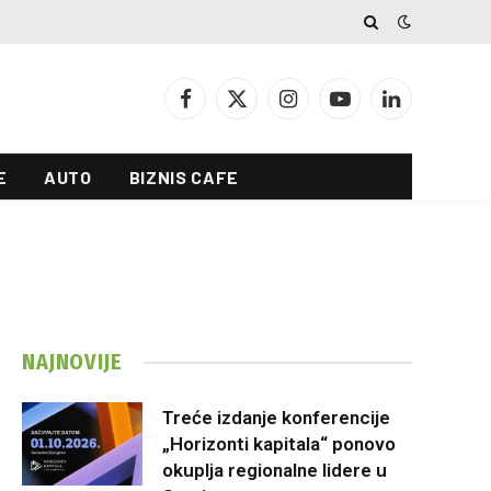
Facebook
X
Instagram
YouTube
LinkedIn
(Twitter)
E
AUTO
BIZNIS CAFE
NAJNOVIJE
Treće izdanje konferencije
„Horizonti kapitala“ ponovo
okuplja regionalne lidere u