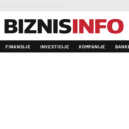
Ministar Forto: Profesionalni vozači ne mogu više čekati – Evropskoj komisiji ponudili smo provodivo rješenje
FINANSIJE
INVESTICIJE
KOMPANIJE
BANK