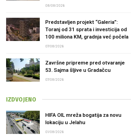
08/08/2026
Predstavljen projekt “Galeria”:
Toranj od 31 sprata i investicija od
100 miliona KM, gradnja već počela
07/08/2026
Završne pripreme pred otvaranje
53. Sajma šljive u Gradačcu
07/08/2026
IZDVOJENO
HIFA OIL mreža bogatija za novu
lokaciju u Jelahu
01/08/2026