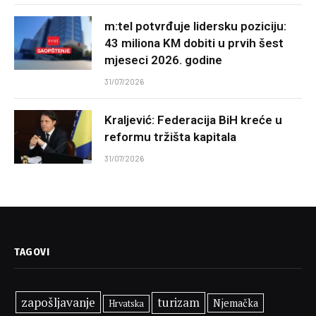
m:tel potvrđuje lidersku poziciju:
43 miliona KM dobiti u prvih šest
mjeseci 2026. godine
31/07/2026
Kraljević: Federacija BiH kreće u
reformu tržišta kapitala
31/07/2026
TAGOVI
zapošljavanje
turizam
Njemačka
Hrvatska