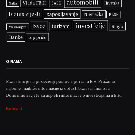
automobili
Vlada FBiH
SASE
Hrvatska
Nafta
biznis vijesti
zapošljavanje
Njemačka
BLSE
investicije
Izvoz
turizam
Bingo
Volkswagen
Banke
top priče
O NAMA
BiznisInfo je najposjećeniji poslovni portal u BiH. Pružamo
najbolje i najbrže informacije iz oblasti biznisa i finansija.
Donosimo savjete za uspjeh i informacije o investicijama u BiH.
Kontakt