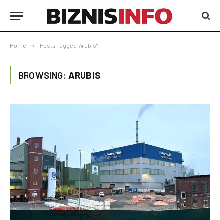
Home
»
Posts Tagged "Arubis"
BROWSING:
ARUBIS