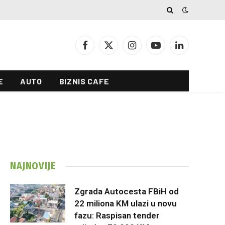
Facebook
X
Instagram
YouTube
LinkedIn
(Twitter)
E
AUTO
BIZNIS CAFE
NAJNOVIJE
Zgrada Autocesta FBiH od
22 miliona KM ulazi u novu
fazu: Raspisan tender