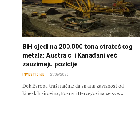
BiH sjedi na 200.000 tona strateškog
metala: Australci i Kanađani već
zauzimaju pozicije
INVESTICIJE
21/06/2026
Dok Evropa traži načine da smanji zavisnost od
kineskih sirovina, Bosna i Hercegovina se sve…