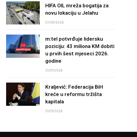
HIFA OIL mreža bogatija za
novu lokaciju u Jelahu
01/08/2026
m:tel potvrđuje lidersku
poziciju: 43 miliona KM dobiti
u prvih šest mjeseci 2026.
godine
31/07/2026
Kraljević: Federacija BiH
kreće u reformu tržišta
kapitala
31/07/2026