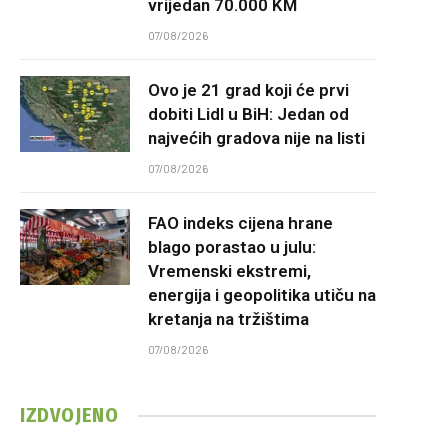
vrijedan 70.000 KM
07/08/2026
Ovo je 21 grad koji će prvi
dobiti Lidl u BiH: Jedan od
najvećih gradova nije na listi
07/08/2026
FAO indeks cijena hrane
blago porastao u julu:
Vremenski ekstremi,
energija i geopolitika utiču na
kretanja na tržištima
07/08/2026
IZDVOJENO