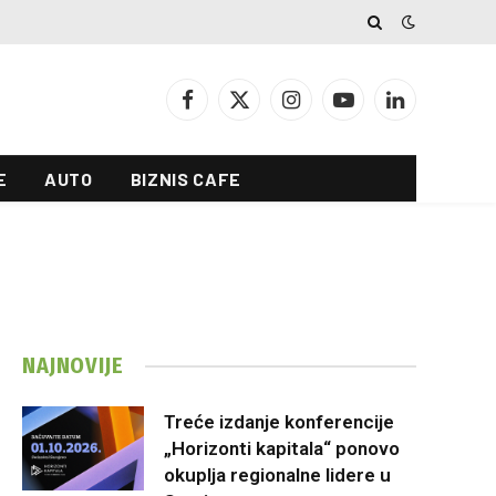
Facebook
X
Instagram
YouTube
LinkedIn
(Twitter)
E
AUTO
BIZNIS CAFE
NAJNOVIJE
Treće izdanje konferencije
„Horizonti kapitala“ ponovo
okuplja regionalne lidere u