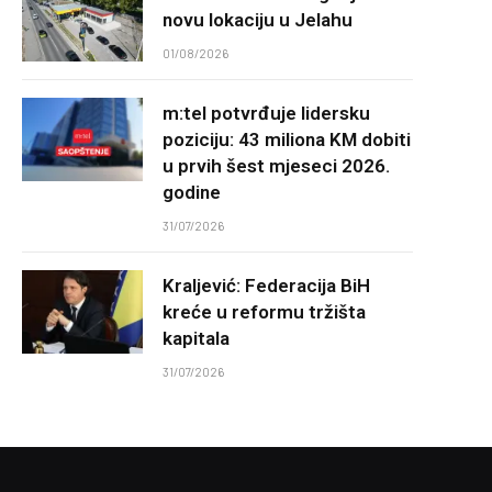
novu lokaciju u Jelahu
01/08/2026
m:tel potvrđuje lidersku
poziciju: 43 miliona KM dobiti
u prvih šest mjeseci 2026.
godine
31/07/2026
Kraljević: Federacija BiH
kreće u reformu tržišta
kapitala
31/07/2026