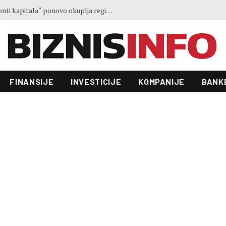
Treće izdanje konferencije „Horizonti kapitala“ ponovo okuplja regionalne lidere u Sarajevu
FINANSIJE
INVESTICIJE
KOMPANIJE
BANK