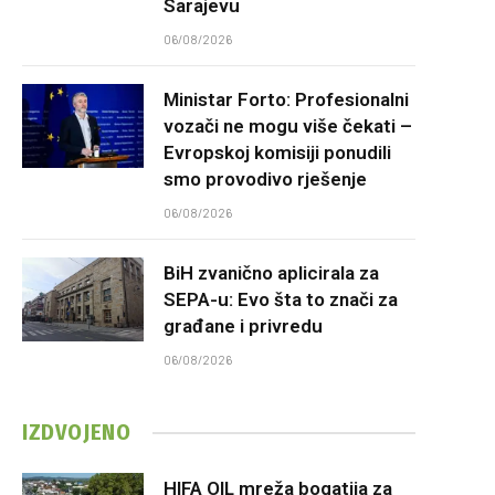
Sarajevu
06/08/2026
Ministar Forto: Profesionalni
vozači ne mogu više čekati –
Evropskoj komisiji ponudili
smo provodivo rješenje
06/08/2026
BiH zvanično aplicirala za
SEPA-u: Evo šta to znači za
građane i privredu
06/08/2026
IZDVOJENO
HIFA OIL mreža bogatija za