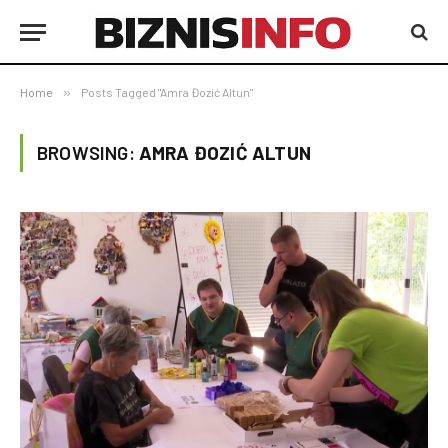
Home
»
Posts Tagged "Amra Đozić Altun"
BROWSING:
AMRA ĐOZIĆ ALTUN