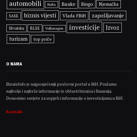
automobili
Banke
Bingo
Njemačka
Nafta
biznis vijesti
zapošljavanje
Vlada FBiH
SASE
investicije
Izvoz
BLSE
Hrvatska
Volkswagen
turizam
top priče
O NAMA
BiznisInfo je najposjećeniji poslovni portal u BiH. Pružamo
najbolje i najbrže informacije iz oblasti biznisa i finansija.
Donosimo savjete za uspjeh i informacije o investicijama u BiH.
Kontakt