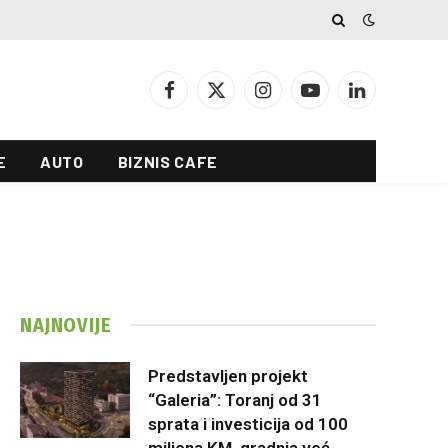
Facebook
X
Instagram
YouTube
LinkedIn
(Twitter)
E
AUTO
BIZNIS CAFE
NAJNOVIJE
Predstavljen projekt
“Galeria”: Toranj od 31
sprata i investicija od 100
miliona KM, gradnja već