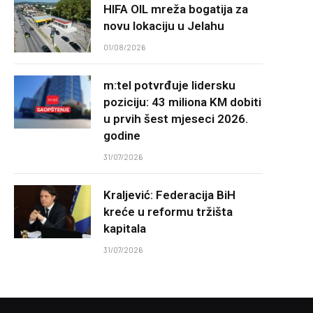
HIFA OIL mreža bogatija za
novu lokaciju u Jelahu
01/08/2026
m:tel potvrđuje lidersku
poziciju: 43 miliona KM dobiti
u prvih šest mjeseci 2026.
godine
31/07/2026
Kraljević: Federacija BiH
kreće u reformu tržišta
kapitala
31/07/2026