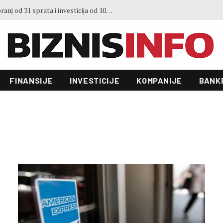
Predstavljen projekt “Galeria”: Toranj od 31 sprata i investicija od 100 miliona KM, gradnja već počela
FINANSIJE
INVESTICIJE
KOMPANIJE
BANK