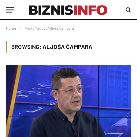
Home
»
Posts Tagged "Aljoša Čampara"
BROWSING:
ALJOŠA ČAMPARA