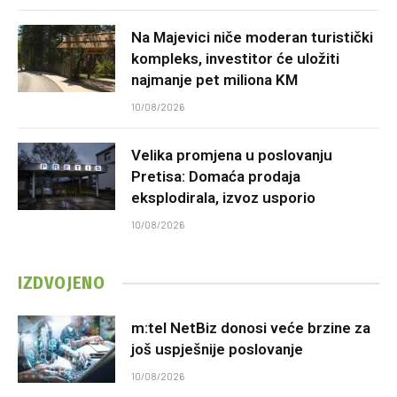
Na Majevici niče moderan turistički
kompleks, investitor će uložiti
najmanje pet miliona KM
10/08/2026
Velika promjena u poslovanju
Pretisa: Domaća prodaja
eksplodirala, izvoz usporio
10/08/2026
IZDVOJENO
m:tel NetBiz donosi veće brzine za
još uspješnije poslovanje
10/08/2026