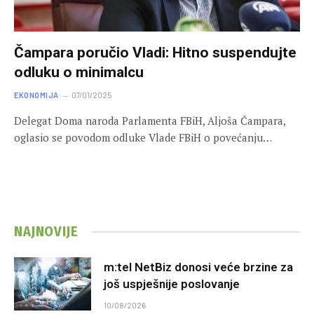
Čampara poručio Vladi: Hitno suspendujte
odluku o minimalcu
EKONOMIJA
07/01/2025
Delegat Doma naroda Parlamenta FBiH, Aljoša Čampara,
oglasio se povodom odluke Vlade FBiH o povećanju…
NAJNOVIJE
m:tel NetBiz donosi veće brzine za
još uspješnije poslovanje
10/08/2026