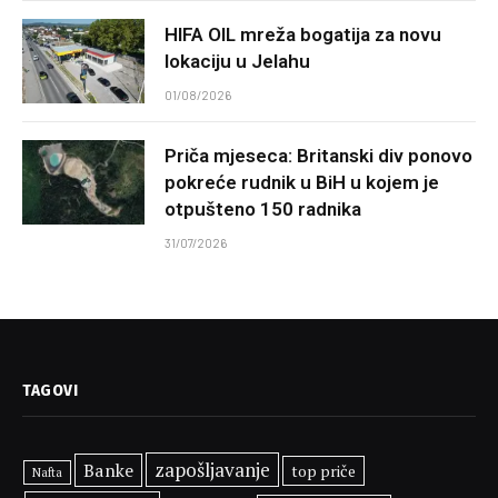
HIFA OIL mreža bogatija za novu
lokaciju u Jelahu
01/08/2026
Priča mjeseca: Britanski div ponovo
pokreće rudnik u BiH u kojem je
otpušteno 150 radnika
31/07/2026
TAGOVI
zapošljavanje
Banke
top priče
Nafta