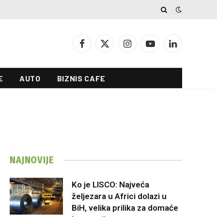
Facebook
X
Instagram
YouTube
LinkedIn
(Twitter)
E
AUTO
BIZNIS CAFE
NAJNOVIJE
Ko je LISCO: Najveća
željezara u Africi dolazi u
BiH, velika prilika za domaće