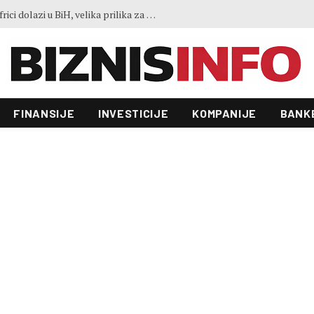
Ko je LISCO: Najveća željezara u Africi dolazi u BiH, velika prilika za domaće kompanije
FINANSIJE
INVESTICIJE
KOMPANIJE
BANK