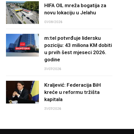
HIFA OIL mreža bogatija za
novu lokaciju u Jelahu
01/08/2026
m:tel potvrđuje lidersku
poziciju: 43 miliona KM dobiti
u prvih šest mjeseci 2026.
godine
31/07/2026
Kraljević: Federacija BiH
kreće u reformu tržišta
kapitala
31/07/2026