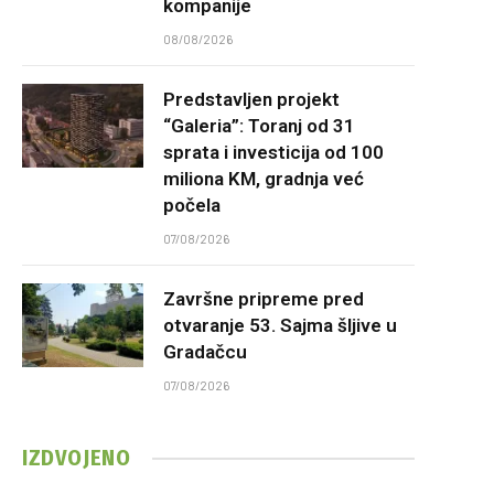
kompanije
08/08/2026
Predstavljen projekt
“Galeria”: Toranj od 31
sprata i investicija od 100
miliona KM, gradnja već
počela
07/08/2026
Završne pripreme pred
otvaranje 53. Sajma šljive u
Gradačcu
07/08/2026
IZDVOJENO