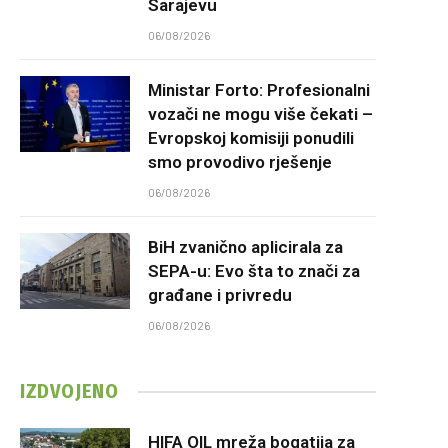
Sarajevu
06/08/2026
Ministar Forto: Profesionalni
vozači ne mogu više čekati –
Evropskoj komisiji ponudili
smo provodivo rješenje
06/08/2026
BiH zvanično aplicirala za
SEPA-u: Evo šta to znači za
građane i privredu
06/08/2026
IZDVOJENO
HIFA OIL mreža bogatija za