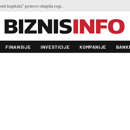
Treće izdanje konferencije „Horizonti kapitala“ ponovo okuplja regionalne lidere u Sarajevu
FINANSIJE
INVESTICIJE
KOMPANIJE
BANK