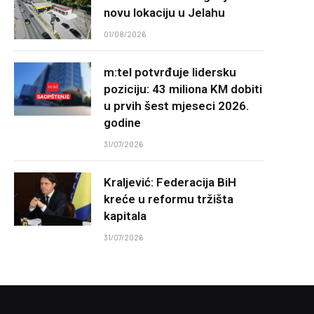
novu lokaciju u Jelahu
01/08/2026
m:tel potvrđuje lidersku
poziciju: 43 miliona KM dobiti
u prvih šest mjeseci 2026.
godine
31/07/2026
Kraljević: Federacija BiH
kreće u reformu tržišta
kapitala
31/07/2026