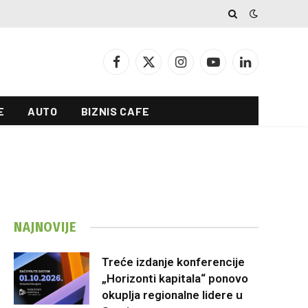
Facebook
X
Instagram
YouTube
LinkedIn
(Twitter)
E
AUTO
BIZNIS CAFE
NAJNOVIJE
Treće izdanje konferencije
„Horizonti kapitala“ ponovo
okuplja regionalne lidere u