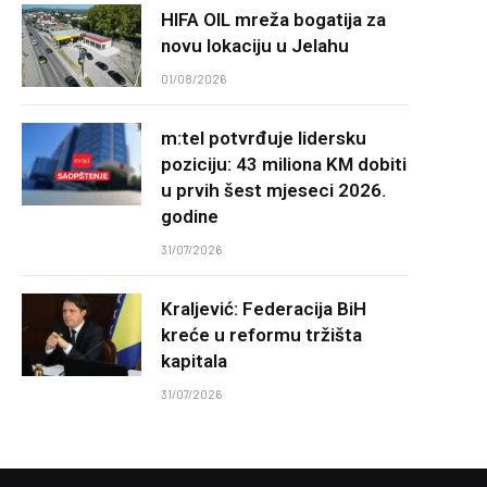
HIFA OIL mreža bogatija za
novu lokaciju u Jelahu
01/08/2026
m:tel potvrđuje lidersku
poziciju: 43 miliona KM dobiti
u prvih šest mjeseci 2026.
godine
31/07/2026
Kraljević: Federacija BiH
kreće u reformu tržišta
kapitala
31/07/2026