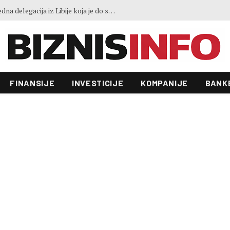
NA ZEPS 2026. stiže najveća privredna delegacija iz Libije koja je do sada posjetila Bosnu i Hercegovinu
FINANSIJE
INVESTICIJE
KOMPANIJE
BANK