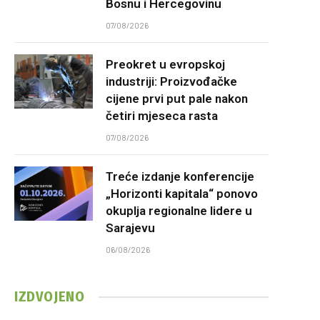
Bosnu i Hercegovinu
07/08/2026
Preokret u evropskoj
industriji: Proizvođačke
cijene prvi put pale nakon
četiri mjeseca rasta
07/08/2026
Treće izdanje konferencije
„Horizonti kapitala“ ponovo
okuplja regionalne lidere u
Sarajevu
06/08/2026
IZDVOJENO