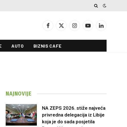
Facebook
X
Instagram
YouTube
LinkedIn
(Twitter)
E
AUTO
BIZNIS CAFE
NAJNOVIJE
NA ZEPS 2026. stiže najveća
privredna delegacija iz Libije
koja je do sada posjetila