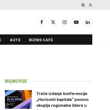
Facebook
X
Instagram
YouTube
LinkedIn
(Twitter)
E
AUTO
BIZNIS CAFE
NAJNOVIJE
Treće izdanje konferencije
„Horizonti kapitala“ ponovo
okuplja regionalne lidere u