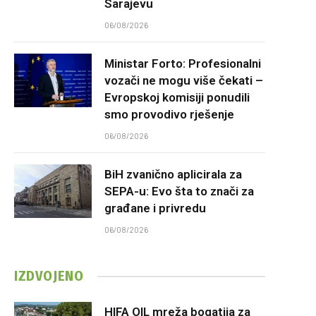
Sarajevu
06/08/2026
Ministar Forto: Profesionalni
vozači ne mogu više čekati –
Evropskoj komisiji ponudili
smo provodivo rješenje
06/08/2026
BiH zvanično aplicirala za
SEPA-u: Evo šta to znači za
građane i privredu
06/08/2026
IZDVOJENO
HIFA OIL mreža bogatija za