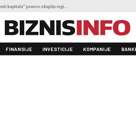
Treće izdanje konferencije „Horizonti kapitala“ ponovo okuplja regionalne lidere u Sarajevu
FINANSIJE
INVESTICIJE
KOMPANIJE
BANK