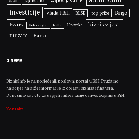
zapošljavanje
Njemačka
SASE
investicije
Vlada FBiH
top priče
Bingo
BLSE
Izvoz
biznis vijesti
Hrvatska
Volkswagen
Nafta
turizam
Banke
O NAMA
BiznisInfo je najposjećeniji poslovni portal u BiH. Pružamo
najbolje i najbrže informacije iz oblasti biznisa i finansija.
Donosimo savjete za uspjeh i informacije o investicijama u BiH.
Kontakt