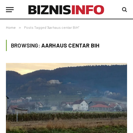
Home
»
Posts Tagged "Aarhaus centar BiH"
BROWSING:
AARHAUS CENTAR BIH