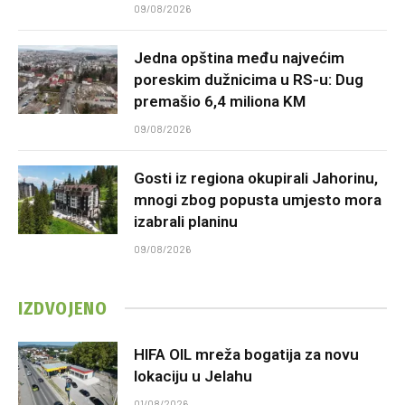
09/08/2026
Jedna opština među najvećim
poreskim dužnicima u RS-u: Dug
premašio 6,4 miliona KM
09/08/2026
Gosti iz regiona okupirali Jahorinu,
mnogi zbog popusta umjesto mora
izabrali planinu
09/08/2026
IZDVOJENO
HIFA OIL mreža bogatija za novu
lokaciju u Jelahu
01/08/2026